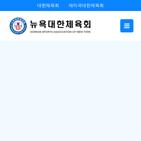
콘
대한체육회
재미국대한체육회
텐
츠
로
건
너
뛰
기