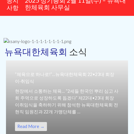
2025 정기총회 2월 11일(수) – 뉴욕대
공지
한체육회 사무실
사항
뉴욕대한체육회
소식
“체육으로 하나로!”…뉴욕대한체육회 22•23대 회장
이·취임식
현장에서 소통하는 체육… “2세들 한국인 뿌리 심고 사
회 주역으로 성장하도록 돕겠다” 제22대•23대 회장
이취임식을 축하하기 위해 참석한 뉴욕대한체육회 전
현직 임원진과 22개 가맹단체를 …
Read More →