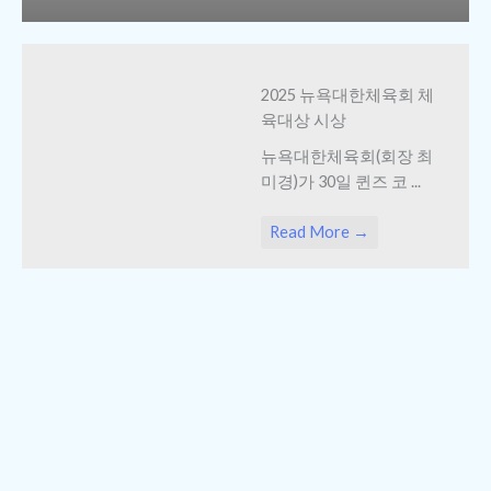
2025 뉴욕대한체육회 체
육대상 시상
뉴욕대한체육회(회장 최
미경)가 30일 퀸즈 코 ...
Read More →
동포사회 화합도모·타민
족에 씨름 알려
뉴욕대한체육회가 주최
한 ‘제22대 뉴욕대한체육
...