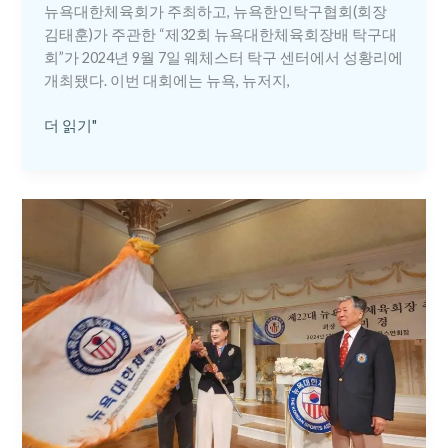
장
뉴욕대한체육회가 주최하고, 뉴욕한인탁구협회(회장
배
김태훈)가 주관한 “제32회 뉴욕대한체육회장배 탁구대
탁
회”가 2024년 9월 7일 웨체스터 탁구 센터에서 성황리에
구
개최됐다. 이번 대회에는 뉴욕, 뉴저지,
대
회
더 읽기"
22
대
뉴
욕
대
한
체
육
회
최
미