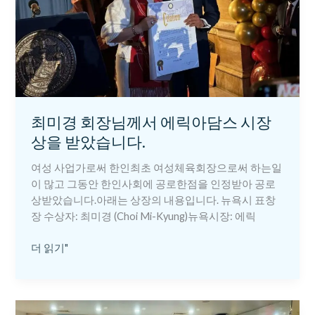
서
에
릭
아
담
스
시
장
최미경 회장님께서 에릭아담스 시장
상
상을 받았습니다.
을
받
여성 사업가로써 한인최초 여성체육회장으로써 하는일
았
이 많고 그동안 한인사회에 공로한점을 인정받아 공로
습
상받았습니다.아래는 상장의 내용입니다. 뉴욕시 표창
니
장 수상자: 최미경 (Choi Mi-Kyung)뉴욕시장: 에릭
다.
더 읽기"
22