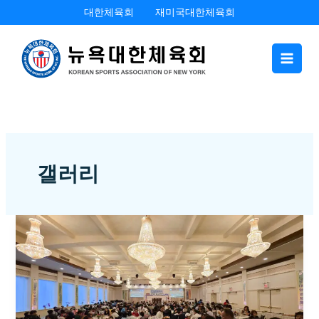
콘
대한체육회
재미국대한체육회
텐
츠
로
건
너
뛰
기
갤러리
23
회
달
라
스
전