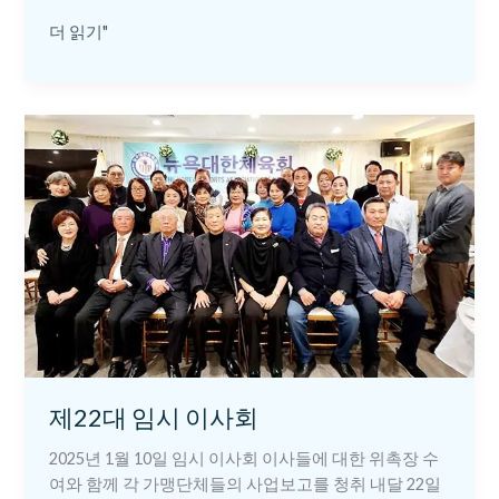
더 읽기"
제
22
대
임
시
이
사
회
제22대 임시 이사회
2025년 1월 10일 임시 이사회 이사들에 대한 위촉장 수
여와 함께 각 가맹단체들의 사업보고를 청취 내달 22일