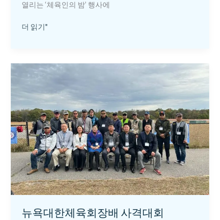
열리는 ‘체육인의 밤’ 행사에
더 읽기"
뉴
욕
대
한
체
육
회
장
배
사
격
대
회
뉴욕대한체육회장배 사격대회