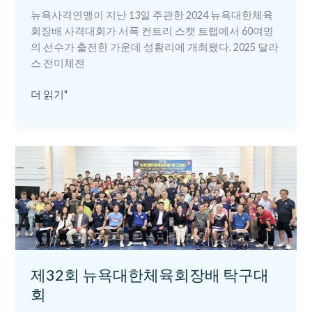
뉴욕사격연맹이 지난 13일 주관한 2024 뉴욕대한체육
회장배 사격대회가 서폭 컨트리 스캣 트랩에서 60여명
의 선수가 출전한 가운데 성황리에 개최됐다. 2025 달라
스 전미체전
더 읽기"
제
32
회
뉴
욕
대
한
체
제32회 뉴욕대한체육회장배 탁구대
육
회
회