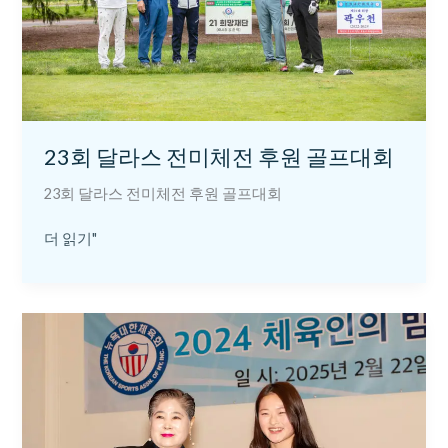
미
체
전
후
원
골
프
23회 달라스 전미체전 후원 골프대회
대
회
23회 달라스 전미체전 후원 골프대회
더 읽기"
2024
년
체
육
대
상