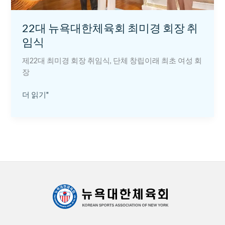
경
회
22대 뉴욕대한체육회 최미경 회장 취
장
임식
취
임
제22대 최미경 회장 취임식, 단체 창립이래 최초 여성 회
식
장
더 읽기"