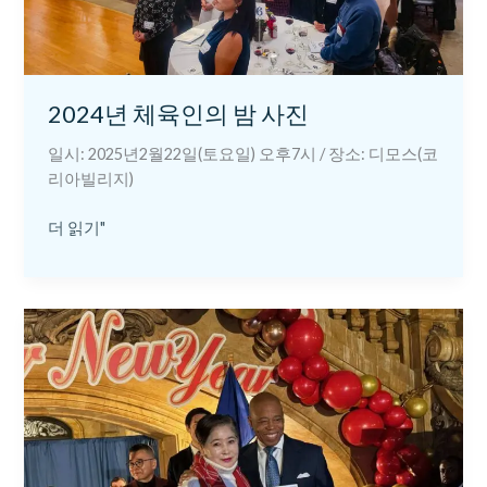
사
진
2024년 체육인의 밤 사진
일시: 2025년2월22일(토요일) 오후7시 / 장소: 디모스(코
리아빌리지)
더 읽기"
최
미
경
회
장
님
께