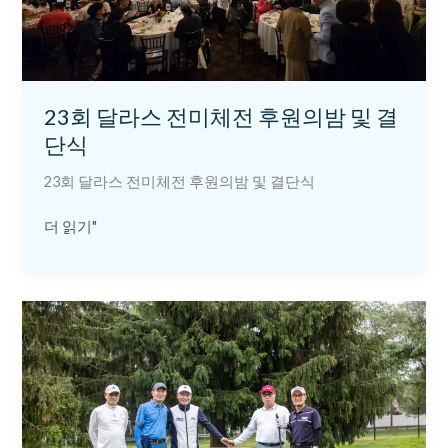
미
체
전
후
원
23회 달라스 전미체전 후원의밤 및 결
의
단식
밤
및
23회 달라스 전미체전 후원의밤 및 결단식
결
단
더 읽기"
식
23
회
달
라
스
전