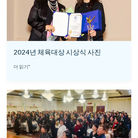
시
상
식
사
진
2024년 체육대상 시상식 사진
더 읽기"
2024
년
체
육
인
의
밤