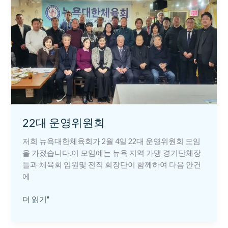
대
운
영
위
원
회
22대 운영위원회
저희 뉴욕대한체육회가 2월 4일 22대 운영위원회 모임
을 가졌습니다.이 모임에는 뉴욕 지역 가맹 경기단체장
들과 체육회 임원및 전직 회장단이 함께하여 다음 안건
에
더 읽기"