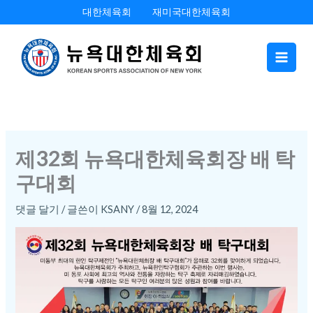
콘
대한체육회
재미국대한체육회
텐
츠
로
건
너
뛰
기
제32회 뉴욕대한체육회장 배 탁
구대회
댓글 달기
/ 글쓴이
KSANY
/
8월 12, 2024