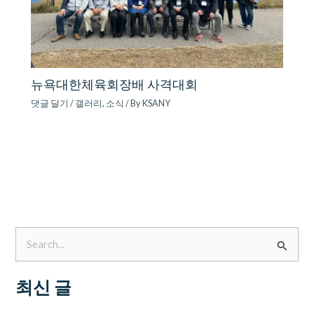
뉴욕대한체육회장배 사격대회
댓글 달기
/
갤러리
,
소식
/ By
KSANY
검
색
최신 글
대
상