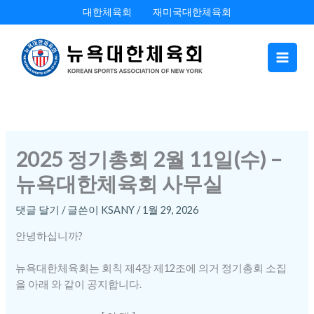
콘
대한체육회
재미국대한체육회
텐
츠
로
건
너
뛰
기
2025 정기총회 2월 11일(수) –
뉴욕대한체육회 사무실
댓글 달기
/ 글쓴이
KSANY
/
1월 29, 2026
안녕하십니까?
뉴욕대한체육회는 회칙 제4장 제12조에 의거 정기총회 소집
을 아래 와 같이 공지합니다.