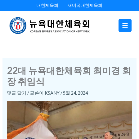
콘
대한체육회
재미국대한체육회
텐
츠
로
건
너
뛰
기
22대 뉴욕대한체육회 최미경 회
장 취임식
댓글 달기
/ 글쓴이
KSANY
/
5월 24, 2024