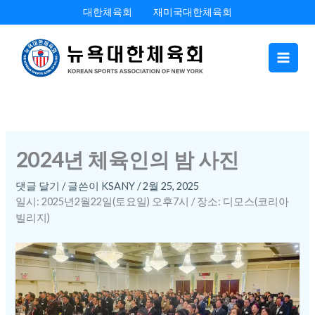
콘
대한체육회
재미국대한체육회
텐
츠
로
건
너
뛰
기
2024년 체육인의 밤 사진
댓글 달기
/ 글쓴이
KSANY
/
2월 25, 2025
일시: 2025년2월22일(토요일) 오후7시 / 장소: 디모스(코리아
빌리지)