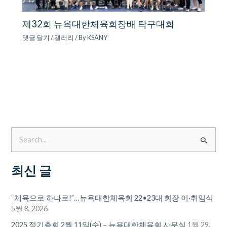
제32회 뉴욕대한체육회장배 탁구대회
댓글 달기
/
갤러리
/ By
KSANY
검
색
최신 글
대
상
“체육으로 하나로!”…뉴욕대한체육회 22•23대 회장 이·취임식
5월 8, 2026
2025 정기총회 2월 11일(수) – 뉴욕대한체육회 사무실
1월 29,